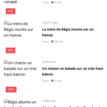
5 ans
9 com
FAIL
12,911 vues
La mère de Régis monte sur un
hamac
5 ans
18 com
WIN
4,306 vues
Un chaton se balade sur un très haut
balcon
5 ans
2 com
OMG
5,396 vues