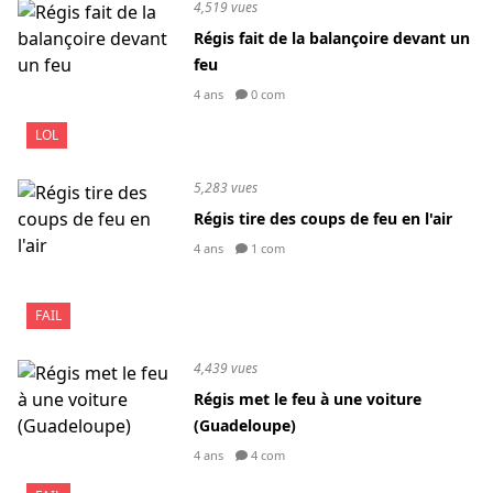
4,519 vues
Régis fait de la balançoire devant un
feu
4 ans
0 com
LOL
5,283 vues
Régis tire des coups de feu en l'air
4 ans
1 com
FAIL
4,439 vues
Régis met le feu à une voiture
(Guadeloupe)
4 ans
4 com