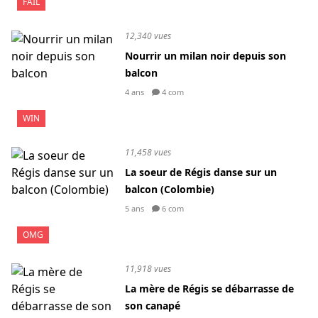
FAIL
12,340 vues
Nourrir un milan noir depuis son
balcon
4 ans
4 com
WIN
11,458 vues
La soeur de Régis danse sur un
balcon (Colombie)
5 ans
6 com
OMG
11,918 vues
La mère de Régis se débarrasse de
son canapé