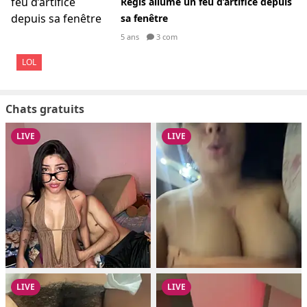
Régis allume un feu d’artifice depuis
sa fenêtre
5 ans
3 com
LOL
Chats gratuits