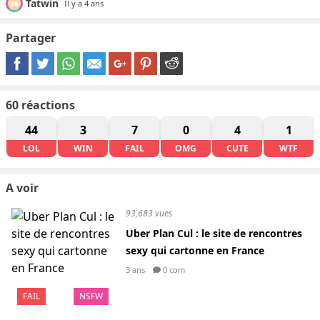
Tatwin
Il y a 4 ans
Partager
60
réactions
44
3
7
0
4
1
LOL
WIN
FAIL
OMG
CUTE
WTF
A voir
93,683 vues
Uber Plan Cul : le site de rencontres
sexy qui cartonne en France
3 ans
0 com
FAIL
NSFW