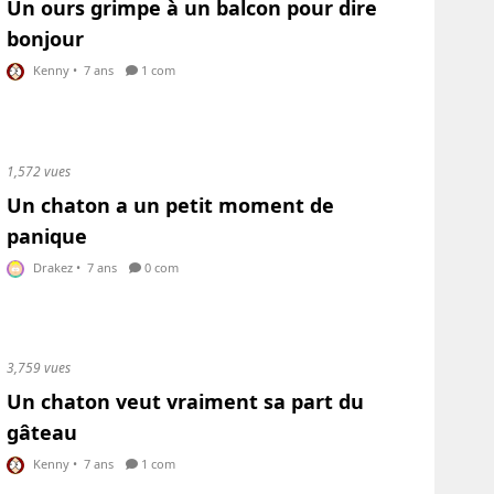
Un ours grimpe à un balcon pour dire
bonjour
Kenny
•
7 ans
1 com
1,572 vues
Un chaton a un petit moment de
panique
Drakez
•
7 ans
0 com
3,759 vues
Un chaton veut vraiment sa part du
gâteau
Kenny
•
7 ans
1 com