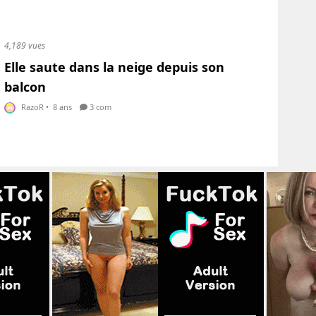
4,189 vues
Elle saute dans la neige depuis son
balcon
RazoR
•
8 ans
3 com