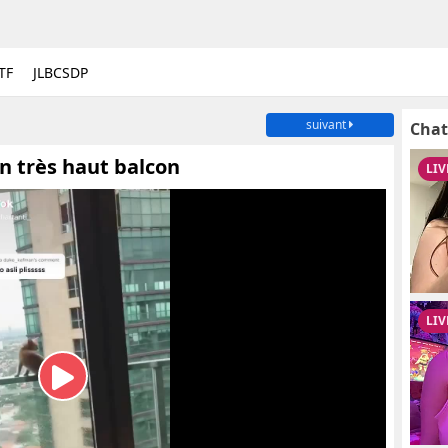
TF
JLBCSDP
suivant
Chat
n très haut balcon