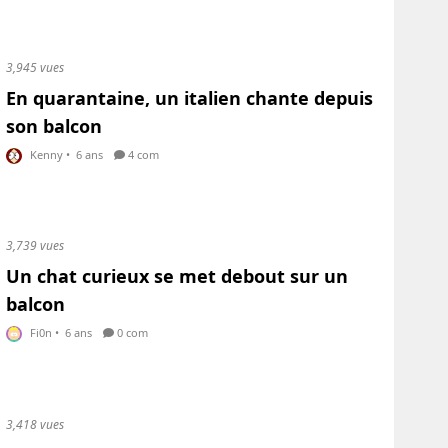
3,945 vues
En quarantaine, un italien chante depuis
son balcon
Kenny
•
6 ans
4 com
3,739 vues
Un chat curieux se met debout sur un
balcon
Fi0n
•
6 ans
0 com
3,418 vues