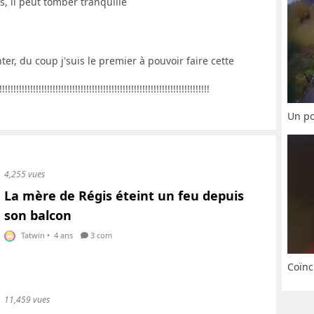
es, il peut tomber tranquille
er, du coup j'suis le premier à pouvoir faire cette
!!!!!!!!!!!!!!!!!!!!!!!!!!!!!!!!!!!!!!!!!!!!!!!!!!!!!!!!!!!!!!!!!!
Un po
4,255 vues
La mère de Régis éteint un feu depuis
son balcon
Tatwin
•
4 ans
3 com
Coïnc
11,459 vues