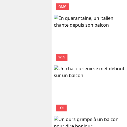
OMG
WIN
LOL