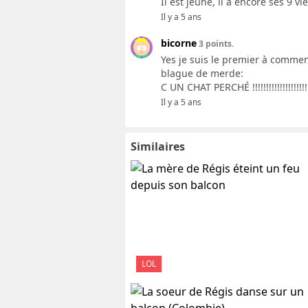
Il est jeune, il a encore ses 9 vi
Il y a 5 ans
bicorne
3 points.
Yes je suis le premier à comment
blague de merde:
C UN CHAT PERCHÉ !!!!!!!!!!!!!!!!!!!!!!!!!!!!!
Il y a 5 ans
Similaires
LOL