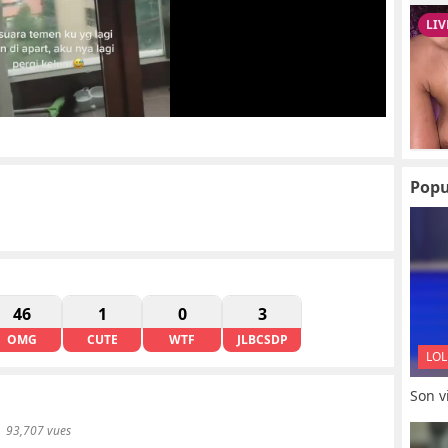
Popu
46
1
0
3
OMG
CUTE
WTF
JLBCSDP
LOL
Son vi
93,707 vues