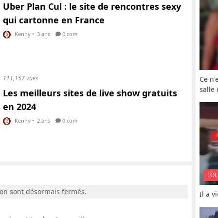
Uber Plan Cul : le site de rencontres sexy
qui cartonne en France
Kenny
•
3 ans
0 com
111,157 vues
Ce n'
salle
Les meilleurs sites de live show gratuits
en 2024
Kenny
•
2 ans
0 com
LOL
ion sont désormais fermés.
Il a 