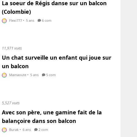
La soeur de Régis danse sur un balcon
(Colombie)
Flexi777
•
5 ans
6 com
11,971 vues
Un chat surveille un enfant qui joue sur
un balcon
Mamaoute
•
5 ans
5 com
5,527 vues
Avec son père, une gamine fait de la
balançoire dans son balcon
Burak
•
6 ans
2 com