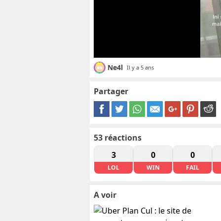
Ne4l
Il y a 5 ans
Partager
53
réactions
3
0
0
LOL
WIN
FAIL
A voir