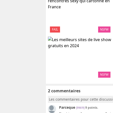
FAIL
NSFW
NSFW
2 commentaires
Les commentaires pour cette discuss
Parceque
9 points.
[996!9]