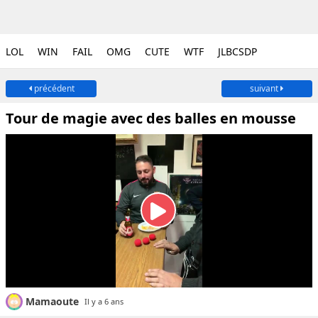
LOL
WIN
FAIL
OMG
CUTE
WTF
JLBCSDP
précédent
suivant
Tour de magie avec des balles en mousse
Mamaoute
Il y a 6 ans