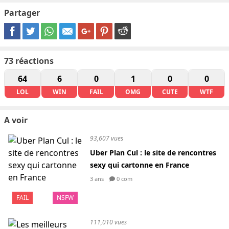
Partager
73
réactions
64
6
0
1
0
0
LOL
WIN
FAIL
OMG
CUTE
WTF
A voir
93,607 vues
Uber Plan Cul : le site de rencontres
sexy qui cartonne en France
3 ans
0 com
FAIL
NSFW
111,010 vues