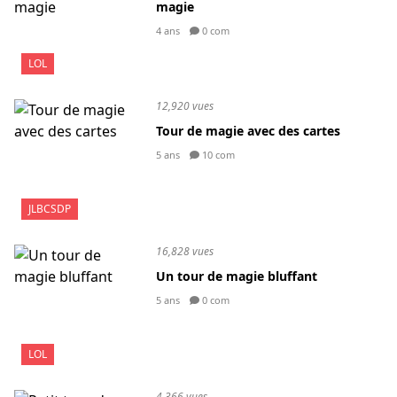
magie
4 ans
0 com
LOL
12,920 vues
Tour de magie avec des cartes
5 ans
10 com
JLBCSDP
16,828 vues
Un tour de magie bluffant
5 ans
0 com
LOL
4,366 vues