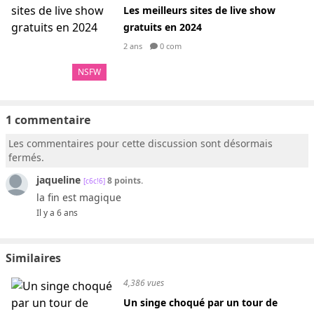
Les meilleurs sites de live show
gratuits en 2024
2 ans
0 com
NSFW
1 commentaire
Les commentaires pour cette discussion sont désormais
fermés.
jaqueline
8 points.
[c6c!6]
la fin est magique
Il y a 6 ans
Similaires
4,386 vues
Un singe choqué par un tour de