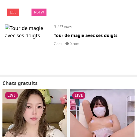
LOL
NSFW
3,117 vues
Tour de magie avec ses doigts
7 ans
0 com
Chats gratuits