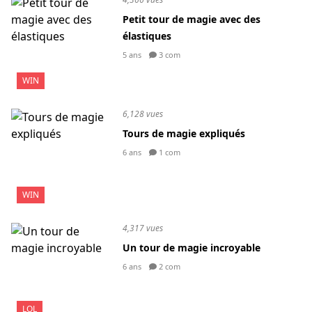
Petit tour de magie avec des
élastiques
5 ans
3 com
WIN
6,128 vues
Tours de magie expliqués
6 ans
1 com
WIN
4,317 vues
Un tour de magie incroyable
6 ans
2 com
LOL