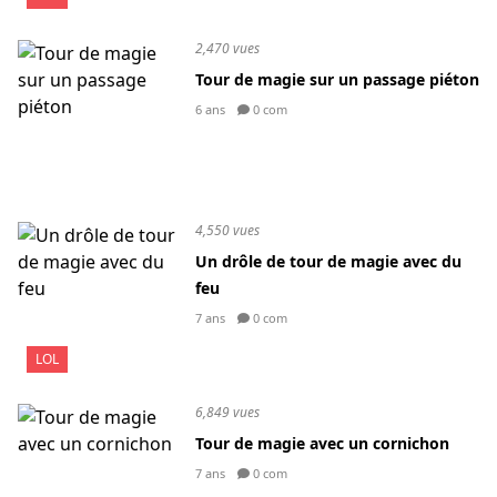
2,470 vues
Tour de magie sur un passage piéton
6 ans
0 com
4,550 vues
Un drôle de tour de magie avec du
feu
7 ans
0 com
LOL
6,849 vues
Tour de magie avec un cornichon
7 ans
0 com