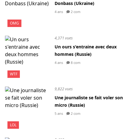
Donbass (Ukraine)
4 ans
2 com
OMG
4,371 vues
Un ours s'entraine avec deux
hommes (Russie)
4 ans
8 com
WTF
9,822 vues
Une journaliste se fait voler son
micro (Russie)
5 ans
2 com
LOL