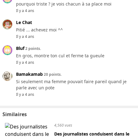
pourquoi triste ? je vois chacun à sa place moi
Il y a 4 ans
Le Chat
Pitié ... achevez moi ^^
Il y a 4 ans
Bluf
2 points.
En gros, montre ton cul et ferme ta gueule
Il y a 4 ans
Bamakamab
20 points.
Si seulement ma femme pouvait faire pareil quand je
parle avec un pote
Il y a 4 ans
Similaires
4,560 vues
Des journalistes conduisent dans le