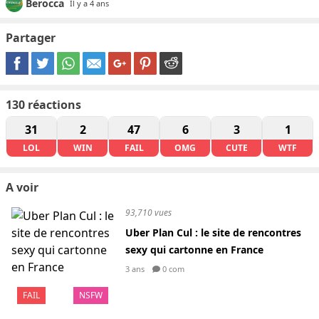
Berocca
Il y a 4 ans
Partager
130
réactions
31
2
47
6
3
1
LOL
WIN
FAIL
OMG
CUTE
WTF
A voir
93,710 vues
Uber Plan Cul : le site de rencontres
sexy qui cartonne en France
3 ans
0 com
FAIL
NSFW