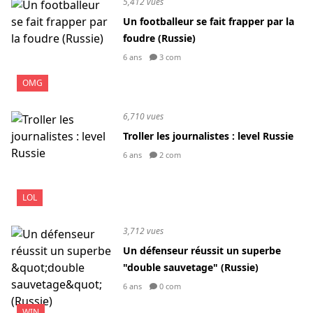
5,412 vues
Un footballeur se fait frapper par la
foudre (Russie)
6 ans
3 com
OMG
6,710 vues
Troller les journalistes : level Russie
6 ans
2 com
LOL
3,712 vues
Un défenseur réussit un superbe
"double sauvetage" (Russie)
6 ans
0 com
WIN