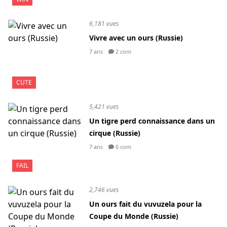
6,181 vues
Vivre avec un ours (Russie)
7 ans
2 com
CUTE
5,421 vues
Un tigre perd connaissance dans un
cirque (Russie)
7 ans
6 com
FAIL
2,746 vues
Un ours fait du vuvuzela pour la
Coupe du Monde (Russie)