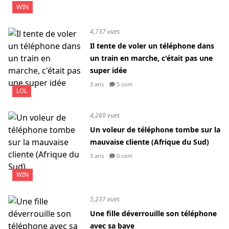
WIN
4,737 vues
Il tente de voler un téléphone dans
un train en marche, c'était pas une
super idée
3 ans
5 com
LOL
4,260 vues
Un voleur de téléphone tombe sur la
mauvaise cliente (Afrique du Sud)
3 ans
0 com
WIN
5,237 vues
Une fille déverrouille son téléphone
avec sa bave