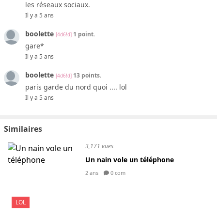
les réseaux sociaux.
Il y a 5 ans
boolette
1 point.
[4d6!d]
gare*
Il y a 5 ans
boolette
13 points.
[4d6!d]
paris garde du nord quoi .... lol
Il y a 5 ans
Similaires
3,171 vues
Un nain vole un téléphone
2 ans
0 com
LOL