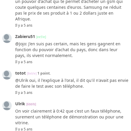
un pouvoir d'achat qui te permet d'acheter un gsm qui
coute quelques centaines d'euros. Samsung ne réduit
pas le prix de ses produit à 1 ou 2 dollars juste en
Afrique.
Il y a 5 ans
Zabieru51
[ee5!e]
@Jojo: J'en suis pas certain, mais les gens gagnent en
fonction du pouvoir d'achat du pays, donc dans leur
pays, ils vivent normalement.
Il y a 5 ans
totot
1 point.
[8eb!e]
@Ulrik oui, il l'explique à l'oral, il dit qu'il n'avait pas envie
de faire le test avec son téléphone.
Il y a 5 ans
Ulrik
[6bb!b]
On voir clairement à 0:42 que c'est un faux téléphone,
surement un téléphone de démonstration ou pour une
vitrine.
Il y a 5 ans