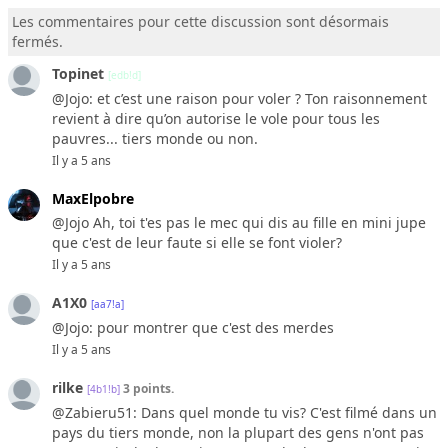
Les commentaires pour cette discussion sont désormais
fermés.
Topinet
[edb!d]
@Jojo: et c’est une raison pour voler ? Ton raisonnement
revient à dire qu’on autorise le vole pour tous les
pauvres... tiers monde ou non.
Il y a 5 ans
MaxElpobre
@Jojo Ah, toi t'es pas le mec qui dis au fille en mini jupe
que c'est de leur faute si elle se font violer?
Il y a 5 ans
A1X0
[aa7!a]
@Jojo: pour montrer que c'est des merdes
Il y a 5 ans
rilke
3 points.
[4b1!b]
@Zabieru51: Dans quel monde tu vis? C'est filmé dans un
pays du tiers monde, non la plupart des gens n'ont pas