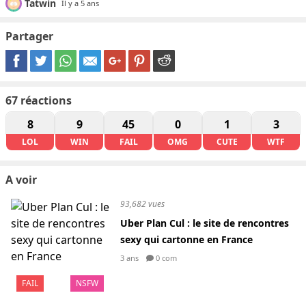
Tatwin
Il y a 5 ans
Partager
67
réactions
8
9
45
0
1
3
LOL
WIN
FAIL
OMG
CUTE
WTF
A voir
93,682 vues
Uber Plan Cul : le site de rencontres
sexy qui cartonne en France
3 ans
0 com
FAIL
NSFW