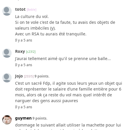
totot
[8eb!e]
La culture du vol.
Si on te vole c'est de ta faute, tu avais des objets de
valeurs imbéciles (y).
Avec un RSA tu aurais été tranquille.
Il y a 5 ans
Roxy
[c23!2]
J'aurai tellement aimé qu'il se prenne une balle...
Il y a 5 ans
Jojo
9 points.
[255!5]
C’est un sacré Fdp, il agite sous leurs yeux un objet qui
doit représenter le salaire d’une famille entière pour 6
mois, alors ok ça reste du vol mais quel intérêt de
narguer des gens aussi pauvres
Il y a 5 ans
guymen
9 points.
dommage le suivant allait utiliser la machette pour lui