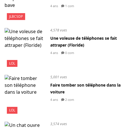
4 ans
1 com
JLBCSDP
4,578 vues
Une voleuse de téléphones se fait
attraper (Floride)
4 ans
0 com
LOL
5,001 vues
Faire tomber son téléphone dans la
voiture
4 ans
2 com
LOL
3,574 vues