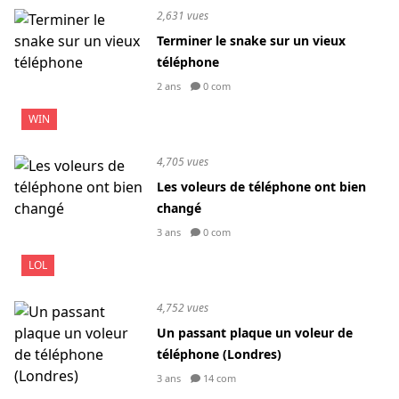
2,631 vues
Terminer le snake sur un vieux
téléphone
2 ans
0 com
WIN
4,705 vues
Les voleurs de téléphone ont bien
changé
3 ans
0 com
LOL
4,752 vues
Un passant plaque un voleur de
téléphone (Londres)
3 ans
14 com