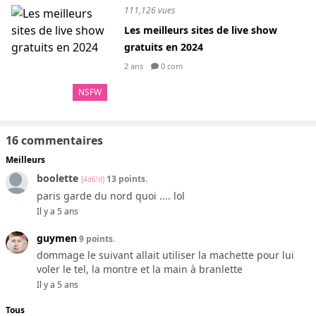
111,126 vues
Les meilleurs sites de live show
gratuits en 2024
2 ans
0 com
NSFW
16 commentaires
Meilleurs
boolette
13 points.
[4d6!d]
paris garde du nord quoi .... lol
Il y a 5 ans
guymen
9 points.
dommage le suivant allait utiliser la machette pour lui
voler le tel, la montre et la main à branlette
Il y a 5 ans
Tous