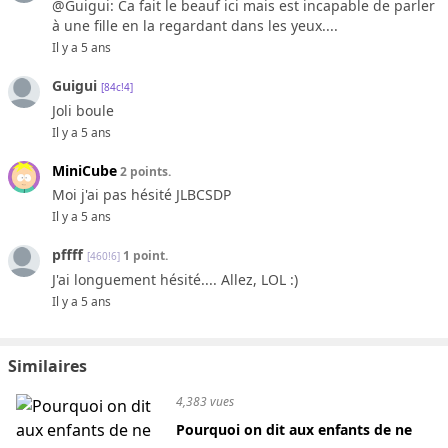
@Guigui: Ca fait le beauf ici mais est incapable de parler
à une fille en la regardant dans les yeux....
Il y a 5 ans
Guigui
[84c!4]
Joli boule
Il y a 5 ans
MiniCube
2 points.
Moi j'ai pas hésité JLBCSDP
Il y a 5 ans
pffff
1 point.
[460!6]
J'ai longuement hésité.... Allez, LOL :)
Il y a 5 ans
Similaires
4,383 vues
Pourquoi on dit aux enfants de ne