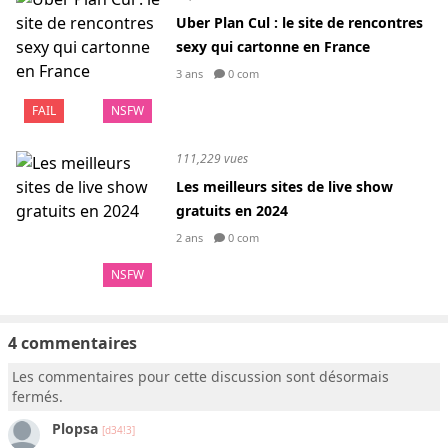
Uber Plan Cul : le site de rencontres
sexy qui cartonne en France
3 ans
0 com
FAIL
NSFW
111,229 vues
Les meilleurs sites de live show
gratuits en 2024
2 ans
0 com
NSFW
4 commentaires
Les commentaires pour cette discussion sont désormais
fermés.
Plopsa
[d34!3]