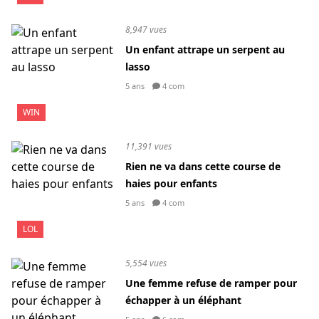
8,947 vues
Un enfant attrape un serpent au
lasso
5 ans
4 com
WIN
11,391 vues
Rien ne va dans cette course de
haies pour enfants
5 ans
4 com
LOL
5,554 vues
Une femme refuse de ramper pour
échapper à un éléphant