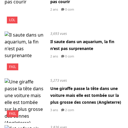
pas courir
2 ans
0 com
LOL
3,693 vues
Il saute dans un aquarium, la fin
n'est pas surprenante
2 ans
0 com
FAIL
5,273 vues
Une giraffe passe la tête dans une
voiture mais elle est tombée sur la
plus grosse des connes (Angleterre)
3 ans
2 com
FAIL
3,826 vues