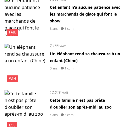
Cet enfant n'a aucune patience avec
les marchands de glace qui font le
show
3 ans
6 com
FAIL
7,188 vues
Un éléphant rend sa chaussure à un
enfant (Chine)
3 ans
1 com
WIN
12,049 vues
Cette famille n'est pas prête
d'oublier son après-midi au zoo
4 ans
6 com
LOL