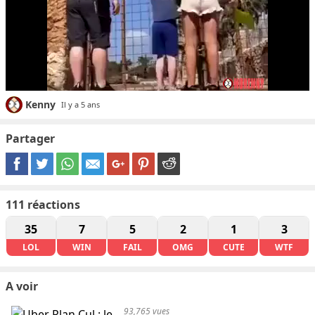
Kenny
Il y a 5 ans
Partager
111
réactions
35
7
5
2
1
3
LOL
WIN
FAIL
OMG
CUTE
WTF
A voir
93,765 vues