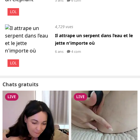
5 ans
6 com
LOL
4,729 vues
Il attrape un serpent dans l’eau et le
jette n'importe où
6 ans
4 com
LOL
Chats gratuits