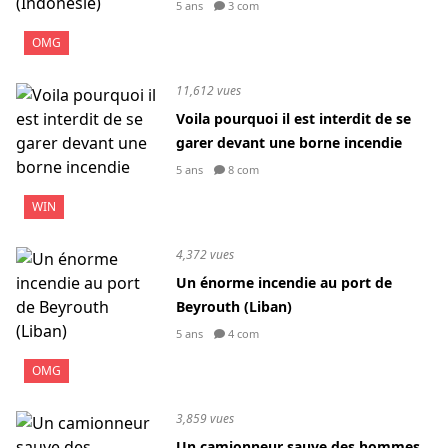
5 ans
3 com
OMG
11,612 vues
Voila pourquoi il est interdit de se
garer devant une borne incendie
5 ans
8 com
WIN
4,372 vues
Un énorme incendie au port de
Beyrouth (Liban)
5 ans
4 com
OMG
3,859 vues
Un camionneur sauve des hommes