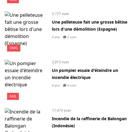
5,721 vues
Une pelleteuse fait une grosse bêtise
lors d'une démolition (Espagne)
4 ans
2 com
OMG
3,815 vues
Un pompier essaie d'éteindre un
incendie électrique
4 ans
4 com
FAIL
11,473 vues
Incendie de la raffinerie de Balongan
(Indonésie)