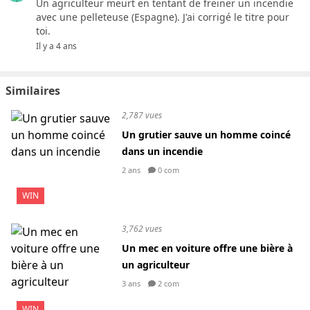
Un agriculteur meurt en tentant de freiner un incendie
avec une pelleteuse (Espagne). J'ai corrigé le titre pour
toi.
Il y a 4 ans
Similaires
2,787 vues
Un grutier sauve un homme coincé
dans un incendie
2 ans
0 com
WIN
3,762 vues
Un mec en voiture offre une bière à
un agriculteur
3 ans
2 com
WIN