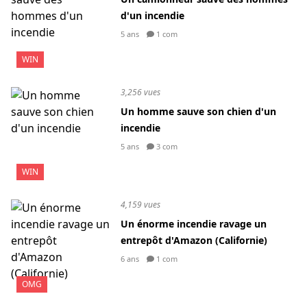
d'un incendie
5 ans
1 com
WIN
3,256 vues
Un homme sauve son chien d'un
incendie
5 ans
3 com
WIN
4,159 vues
Un énorme incendie ravage un
entrepôt d'Amazon (Californie)
6 ans
1 com
OMG