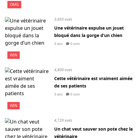
OMG
3,693 vues
Une vétérinaire expulse un jouet
bloqué dans la gorge d’un chien
3 ans
0 com
WIN
4,800 vues
Cette vétérinaire est vraiment aimée
de ses patients
3 ans
0 com
WIN
4,729 vues
Un chat veut sauver son pote chez le
vétérinaire