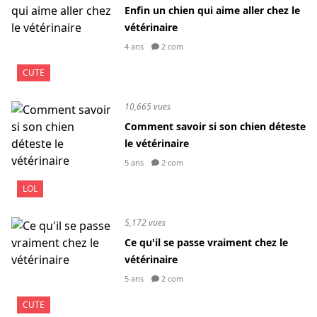
Enfin un chien qui aime aller chez le
vétérinaire
4 ans
2 com
CUTE
10,665 vues
Comment savoir si son chien déteste
le vétérinaire
5 ans
2 com
LOL
5,172 vues
Ce qu'il se passe vraiment chez le
vétérinaire
5 ans
2 com
CUTE