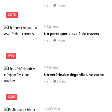
4 ans
1 com
CUTE
3,182 vues
Un perroquet a avalé de travers
4 ans
1 com
WIN
4,778 vues
Un vétérinaire dégonfle une vache
4 ans
3 com
OMG
10,359 vues