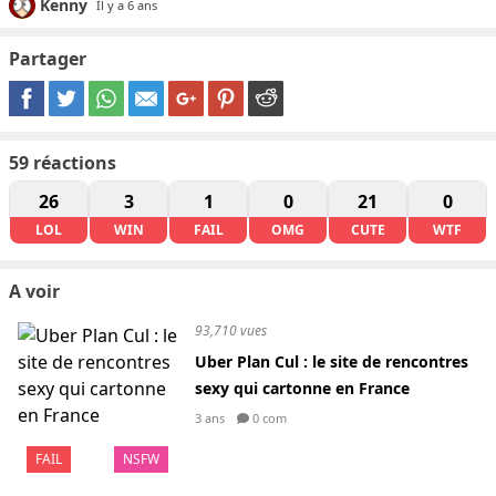
Kenny
Il y a 6 ans
Partager
59
réactions
26
3
1
0
21
0
LOL
WIN
FAIL
OMG
CUTE
WTF
A voir
93,710 vues
Uber Plan Cul : le site de rencontres
sexy qui cartonne en France
3 ans
0 com
FAIL
NSFW