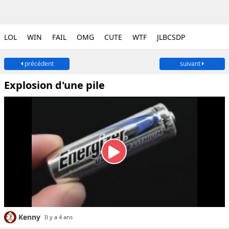
LOL
WIN
FAIL
OMG
CUTE
WTF
JLBCSDP
précédent
suivant
Explosion d'une pile
Kenny
Il y a 4 ans