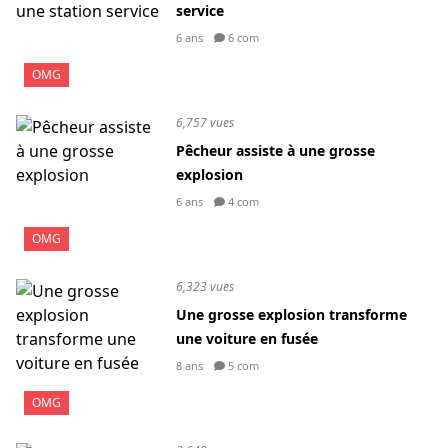
service
6 ans
6 com
OMG
6,757 vues
Pêcheur assiste à une grosse
explosion
6 ans
4 com
OMG
6,323 vues
Une grosse explosion transforme
une voiture en fusée
8 ans
5 com
OMG