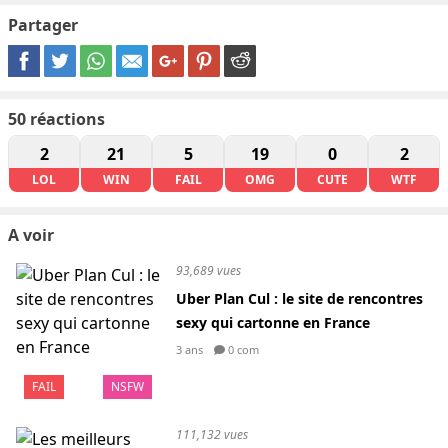
Partager
50
réactions
2
21
5
19
0
2
LOL
WIN
FAIL
OMG
CUTE
WTF
A voir
93,689 vues
Uber Plan Cul : le site de rencontres
sexy qui cartonne en France
3 ans
0 com
FAIL
NSFW
111,132 vues