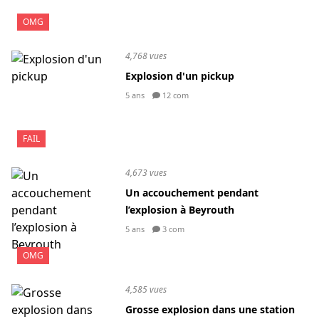
OMG
4,768 vues
Explosion d'un pickup
5 ans
12 com
FAIL
4,673 vues
Un accouchement pendant
l’explosion à Beyrouth
5 ans
3 com
OMG
4,585 vues
Grosse explosion dans une station