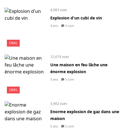
4,063 vues
Explosion d'un cubi de vin
4 ans
3 com
OMG
12,619 vues
Une maison en feu lâche une
énorme explosion
5 ans
5 com
OMG
5,962 vues
Enorme explosion de gaz dans une
maison
5 ans
2 com