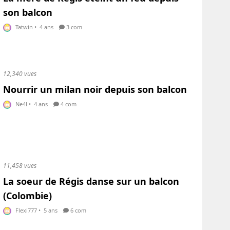
son balcon
Tatwin
•
4 ans
3 com
12,340 vues
Nourrir un milan noir depuis son balcon
Ne4l
•
4 ans
4 com
11,458 vues
La soeur de Régis danse sur un balcon
(Colombie)
Flexi777
•
5 ans
6 com