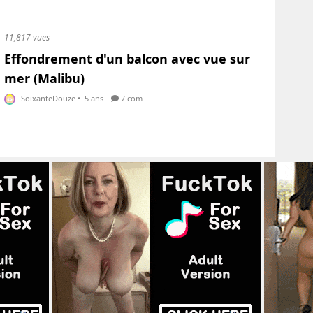
11,817 vues
Effondrement d'un balcon avec vue sur
mer (Malibu)
SoixanteDouze
•
5 ans
7 com