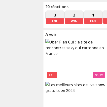
20
réactions
3
2
1
LOL
WIN
FAIL
A voir
FAIL
NSFW