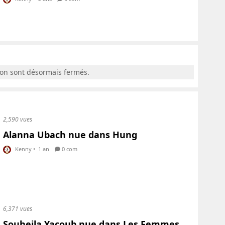
ion sont désormais fermés.
2,590 vues
Alanna Ubach nue dans Hung
Kenny
•
1 an
0 com
6,371 vues
Souheila Yacoub nue dans Les Femmes