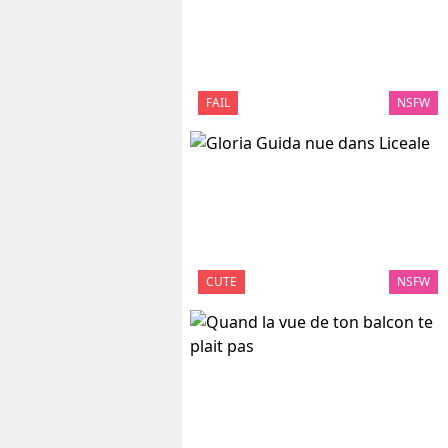
FAIL
NSFW
CUTE
NSFW