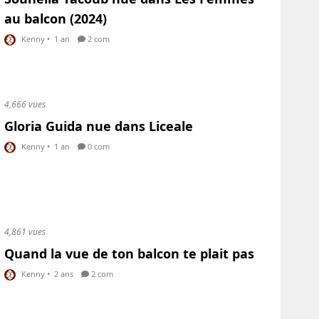
au balcon (2024)
Kenny
•
1 an
2 com
4,666 vues
Gloria Guida nue dans Liceale
Kenny
•
1 an
0 com
4,861 vues
Quand la vue de ton balcon te plait pas
Kenny
•
2 ans
2 com