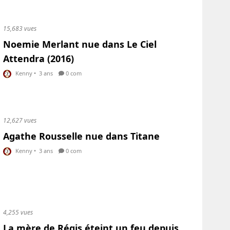
15,683 vues
Noemie Merlant nue dans Le Ciel
Attendra (2016)
Kenny
•
3 ans
0 com
12,627 vues
Agathe Rousselle nue dans Titane
Kenny
•
3 ans
0 com
4,255 vues
La mère de Régis éteint un feu depuis