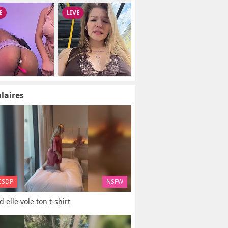
laires
CSDP
NSFW
 elle vole ton t-shirt