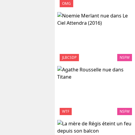
OMG
JLBCSDP
NSFW
WTF
NSFW