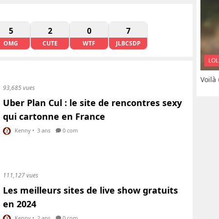
5
2
0
7
OMG
CUTE
WTF
JLBCSDP
LOL
Voilà
93,685 vues
Uber Plan Cul : le site de rencontres sexy
qui cartonne en France
Kenny
•
3 ans
0 com
111,127 vues
Les meilleurs sites de live show gratuits
en 2024
Kenny
•
2 ans
0 com