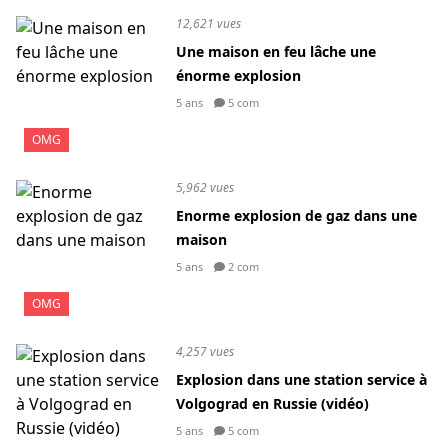
12,621 vues
Une maison en feu lâche une
énorme explosion
5 ans
5 com
OMG
5,962 vues
Enorme explosion de gaz dans une
maison
5 ans
2 com
OMG
4,257 vues
Explosion dans une station service à
Volgograd en Russie (vidéo)
5 ans
5 com