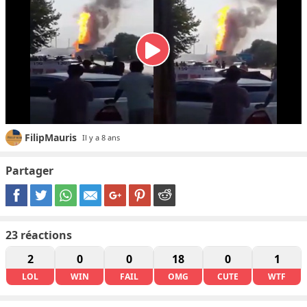
FilipMauris
Il y a 8 ans
Partager
23
réactions
2
0
0
18
0
1
LOL
WIN
FAIL
OMG
CUTE
WTF