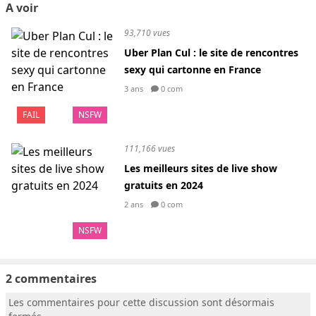
A voir
93,710 vues
Uber Plan Cul : le site de rencontres
sexy qui cartonne en France
3 ans
0 com
FAIL
NSFW
111,166 vues
Les meilleurs sites de live show
gratuits en 2024
2 ans
0 com
NSFW
2 commentaires
Les commentaires pour cette discussion sont désormais