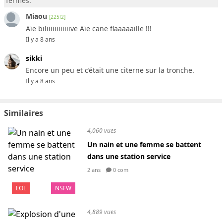
fermés.
Miaou
[225!2]
Aïe biliiiiiiiiiiiive Aïe cane flaaaaaille !!!
Il y a 8 ans
sikki
Encore un peu et c’était une citerne sur la tronche.
Il y a 8 ans
Similaires
4,060 vues
Un nain et une femme se battent
dans une station service
2 ans
0 com
LOL
NSFW
4,889 vues