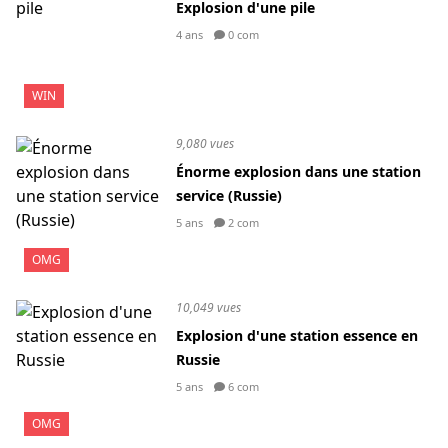
Explosion d'une pile
4 ans
0 com
WIN
9,080 vues
Énorme explosion dans une station
service (Russie)
5 ans
2 com
OMG
10,049 vues
Explosion d'une station essence en
Russie
5 ans
6 com
OMG