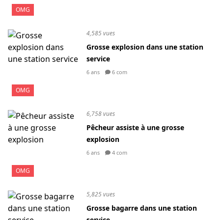
OMG
4,585 vues
Grosse explosion dans une station
service
6 ans
6 com
OMG
6,758 vues
Pêcheur assiste à une grosse
explosion
6 ans
4 com
OMG
5,825 vues
Grosse bagarre dans une station
service