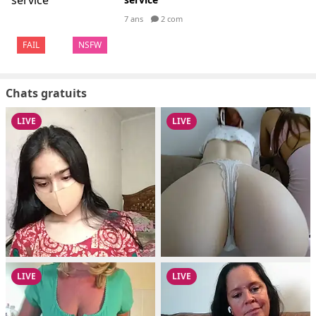
7 ans
2 com
FAIL
NSFW
Chats gratuits