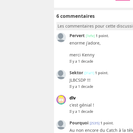
6 commentaires
Les commentaires pour cette discuss
Pervert
1 point.
[7ef!e]
enorme j'adore,
merci Kenny
Il y a 1 decade
Sektor
1 point.
[31a!1]
JLBCSDP !!!
Il y a 1 decade
dlv
c'est génial !
Il y a 1 decade
Pourquoi
1 point.
[253!5]
Au non encore du Catch à la tél