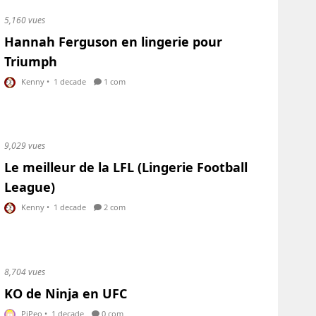
5,160 vues
Hannah Ferguson en lingerie pour
Triumph
Kenny
•
1 decade
1 com
9,029 vues
Le meilleur de la LFL (Lingerie Football
League)
Kenny
•
1 decade
2 com
8,704 vues
KO de Ninja en UFC
PiPeo
•
1 decade
0 com