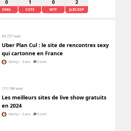
0
1
0
2
OMG
CUTE
WTF
JLBCSDP
93,737 vues
Uber Plan Cul : le site de rencontres sexy
qui cartonne en France
Kenny
•
3 ans
0 com
111,196 vues
Les meilleurs sites de live show gratuits
en 2024
Kenny
•
2 ans
0 com