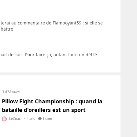
outerai au commentaire de Flamboyant59 : si elle se
 battre !
pait dessus. Pour faire ça, autant faire un défilé...
3,878 vues
Pillow Fight Championship : quand la
bataille d'oreillers est un sport
LeCoach
•
4 ans
1 com