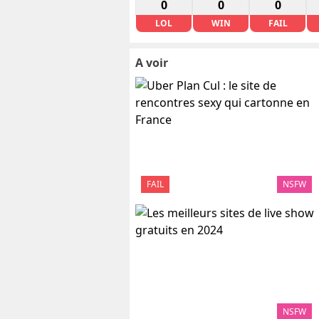
0
0
0
LOL
WIN
FAIL
A voir
FAIL
NSFW
NSFW