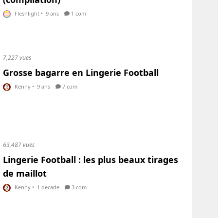
Fleshlight
•
9 ans
1 com
7,227 vues
Grosse bagarre en Lingerie Football
Kenny
•
9 ans
7 com
63,487 vues
Lingerie Football : les plus beaux tirages
de maillot
Kenny
•
1 decade
3 com