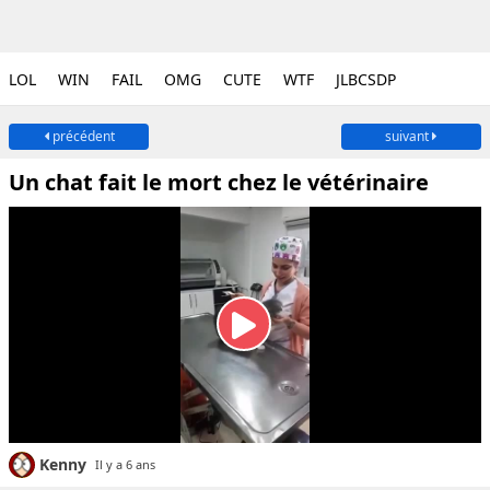
LOL
WIN
FAIL
OMG
CUTE
WTF
JLBCSDP
précédent
suivant
Un chat fait le mort chez le vétérinaire
Kenny
Il y a 6 ans