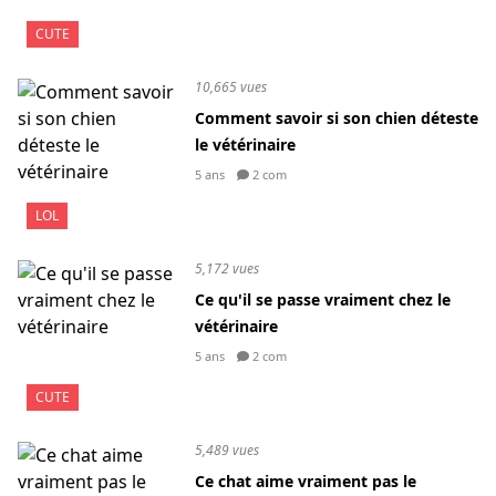
CUTE
10,665 vues
Comment savoir si son chien déteste
le vétérinaire
5 ans
2 com
LOL
5,172 vues
Ce qu'il se passe vraiment chez le
vétérinaire
5 ans
2 com
CUTE
5,489 vues
Ce chat aime vraiment pas le