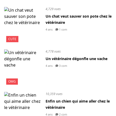
4,729 vues
Un chat veut sauver son pote chez le
vétérinaire
4 ans
1 com
CUTE
4,778 vues
Un vétérinaire dégonfle une vache
4 ans
3 com
OMG
10,359 vues
Enfin un chien qui aime aller chez le
vétérinaire
4 ans
2 com