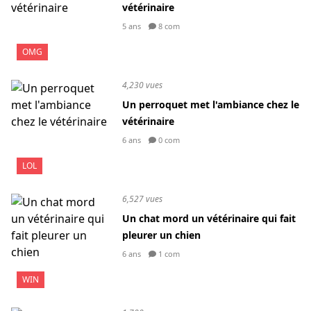
vétérinaire
5 ans
8 com
OMG
4,230 vues
Un perroquet met l'ambiance chez le
vétérinaire
6 ans
0 com
LOL
6,527 vues
Un chat mord un vétérinaire qui fait
pleurer un chien
6 ans
1 com
WIN