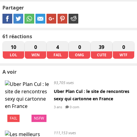
Partager
61
réactions
10
0
4
0
39
0
LOL
WIN
FAIL
OMG
CUTE
WTF
A voir
93,705 vues
Uber Plan Cul : le site de rencontres
sexy qui cartonne en France
3 ans
0 com
FAIL
NSFW
111,153 vues