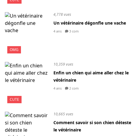
4,778 vues
Un vétérinaire dégonfle une vache
4 ans
3 com
OMG
10,359 vues
Enfin un chien qui aime aller chez le
vétérinaire
4 ans
2 com
CUTE
10,665 vues
Comment savoir si son chien déteste
le vétérinaire