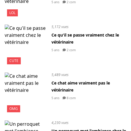
5 ans
2 com
LOL
5,172 vues
Ce qu'il se passe vraiment chez le
vétérinaire
5 ans
2 com
CUTE
5,489 vues
Ce chat aime vraiment pas le
vétérinaire
5 ans
8 com
OMG
4,230 vues
Un perroquet met l'ambiance chez le