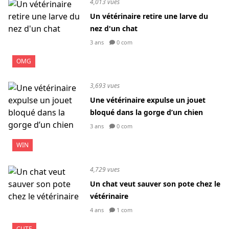
4,013 vues
Un vétérinaire retire une larve du
nez d'un chat
3 ans
0 com
OMG
3,693 vues
Une vétérinaire expulse un jouet
bloqué dans la gorge d’un chien
3 ans
0 com
WIN
4,729 vues
Un chat veut sauver son pote chez le
vétérinaire
4 ans
1 com
CUTE