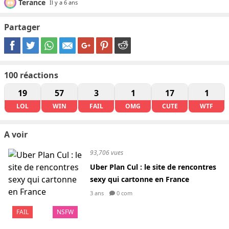
Terance
Il y a 6 ans
Partager
100
réactions
19
57
3
1
17
1
LOL
WIN
FAIL
OMG
CUTE
WTF
A voir
93,706 vues
Uber Plan Cul : le site de rencontres
sexy qui cartonne en France
3 ans
0 com
FAIL
NSFW