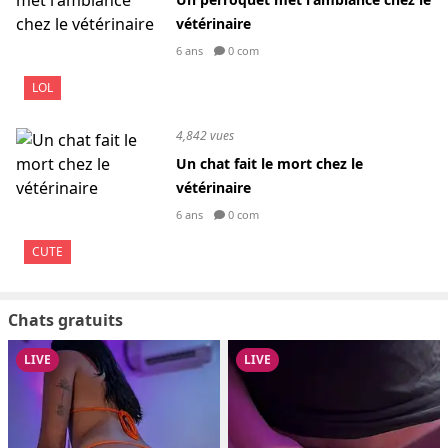
vétérinaire
6 ans
0 com
LOL
4,842 vues
Un chat fait le mort chez le
vétérinaire
6 ans
0 com
CUTE
Chats gratuits