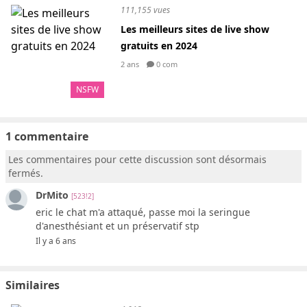
111,155 vues
Les meilleurs sites de live show
gratuits en 2024
2 ans
0 com
NSFW
1 commentaire
Les commentaires pour cette discussion sont désormais
fermés.
DrMito
[523!2]
eric le chat m'a attaqué, passe moi la seringue
d'anesthésiant et un préservatif stp
Il y a 6 ans
Similaires